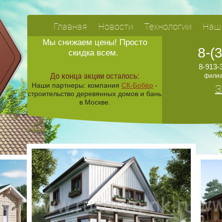
Главная
Новости
Технологии
Наш
Мы снижаем цены! Просто
8-(
скидка всем.
8-913-
До конца акции осталось:
филиа
Наши партнеры: компания
СК-Бобёр
-
З
строительство деревянных домов и бань
в Москве.