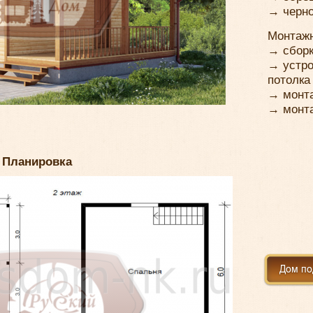
→ черн
Монтажн
→ сборк
→ устро
потолка
→ монта
→ монта
Планировка