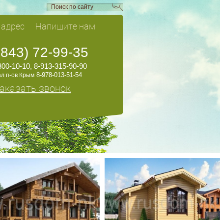
 адрес
Напишите нам
3843) 72-99-35
300-10-10, 8-913-315-90-90
8-978-013-51-54
л п-ов Крым
аказать звонок