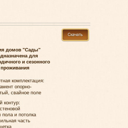
ия домов "Сады"
едназначена для
одичного и сезонного
проживания
тная комплектация:
амент опорно-
тый, свайное поле
й контур:
стеновой
 пола и потолка
ильная часть
шетка