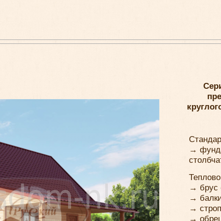
Сер
пр
круглог
Стандар
→ фунд
столбча
Теплово
→ брус 
→ балки
→ строп
→ обре